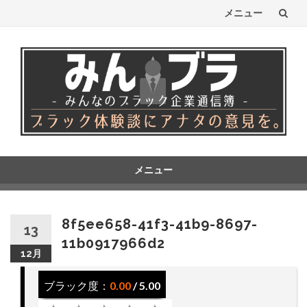
メニュー
コ
ン
テ
ン
ツ
へ
メニュー
コ
ス
ン
テ
キ
8f5ee658-41f3-41b9-8697-
13
ン
11b0917966d2
ッ
ツ
12月
へ
プ
ス
ブラック度：
0.00
/ 5.00
キ