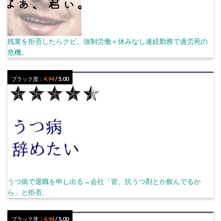
残業を拒否したらクビ。強制労働＋休みなし連続勤務で過労死の
危機。
ブラック度：
4.94
/ 5.00
うつ病で退職を申し出る→会社「皆、抗うつ剤とか飲んでるか
ら」と拒否。
ブラック度：
4.94
/ 5.00