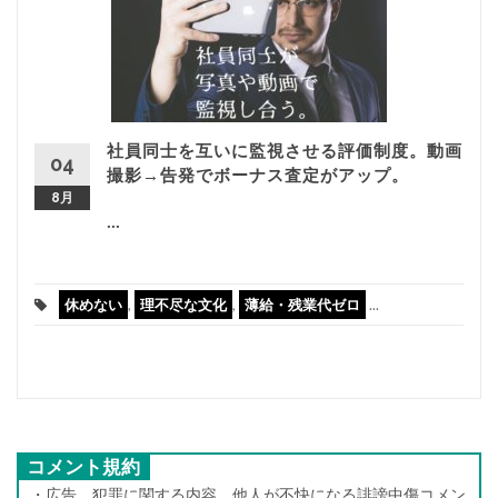
社員同士を互いに監視させる評価制度。動画
04
撮影→告発でボーナス査定がアップ。
8月
...
休めない
,
理不尽な文化
,
薄給・残業代ゼロ
...
コメント規約
・広告、犯罪に関する内容、他人が不快になる誹謗中傷コメン