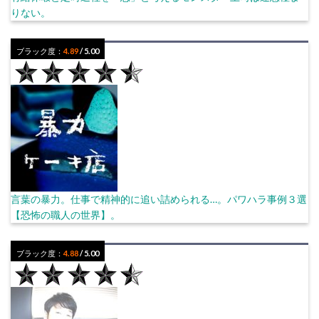
りない。
ブラック度：
4.89
/ 5.00
言葉の暴力。仕事で精神的に追い詰められる…。パワハラ事例３選
【恐怖の職人の世界】。
ブラック度：
4.88
/ 5.00