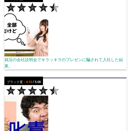
就活の会社説明会でキラッキラのプレゼンに騙されて入社した結
果。
ブラック度：
4.92
/ 5.00