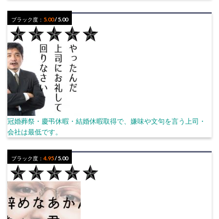
ブラック度：
5.00
/ 5.00
冠婚葬祭・慶弔休暇・結婚休暇取得で、嫌味や文句を言う上司・
会社は最低です。
ブラック度：
4.95
/ 5.00