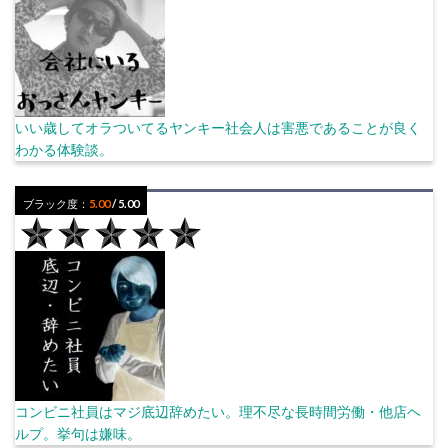
いい歳してオラついてるヤンキー社会人は害悪であることが良く
わかる体験談。
ブラック度：
5.00
/ 5.00
コンビニ社員はマジ底辺辞めたい。理不尽な長時間労働・他店ヘ
ルプ。挙句は嫌味。