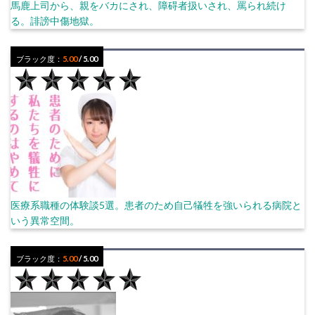
馬鹿上司から、親をバカにされ、障碍者扱いされ、罵られ続け
る。誹謗中傷地獄。
ブラック度：
5.00
/ 5.00
医療系職種の体験談5選。患者のため自己犠牲を強いられる病院と
いう異常空間。
ブラック度：
5.00
/ 5.00