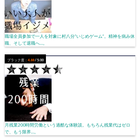
職場全員参加で一人を対象に村八分”いじめゲーム”。精神を病み休
職、そして退職へ…。
ブラック度：
4.88
/ 5.00
月残業200時間労働という過酷な体験談。もちろん残業代はゼロ
で、もう限界…。