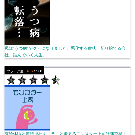
私は”うつ病”でクビになりました。悪化する症状、切り捨てる会
社、詰んでいく人生。
ブラック度：
4.89
/ 5.00
有給休暇と定時退社を「悪」と考えるモンスター上司は迷惑極ま