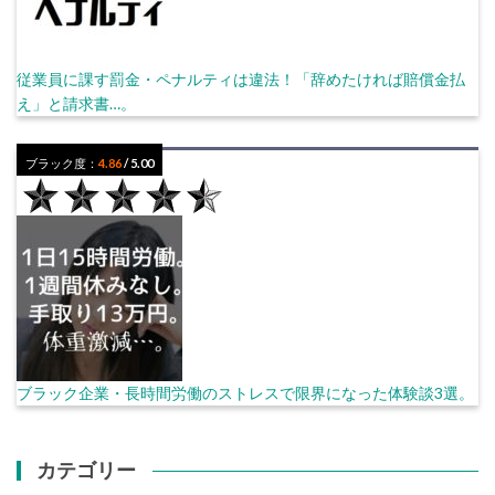
従業員に課す罰金・ペナルティは違法！「辞めたければ賠償金払
え」と請求書…。
ブラック度：
4.86
/ 5.00
ブラック企業・長時間労働のストレスで限界になった体験談3選。
カテゴリー