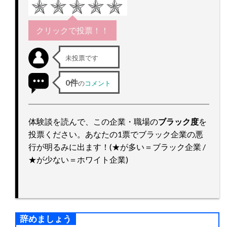
ッ
プ
クリックで投票！！
未投票です
0件
の
コメント
体験談を読んで、この企業・職場の
ブラック度
を
投票ください。あなたの1票でブラック企業の悪
行が明るみに出ます！(★が多い＝ブラック企業 /
★が少ない＝ホワイト企業)
辞めましょう