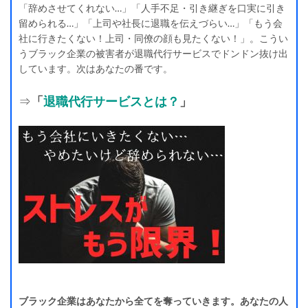
「辞めさせてくれない…」「人手不足・引き継ぎを口実に引き
留められる…」「上司や社長に退職を伝えづらい…」「もう会
社に行きたくない！上司・同僚の顔も見たくない！」。こうい
うブラック企業の被害者が退職代行サービスでドンドン抜け出
しています。次はあなたの番です。
⇒
「
退職代行サービスとは？
」
ブラック企業はあなたから全てを奪っていきます。あなたの人