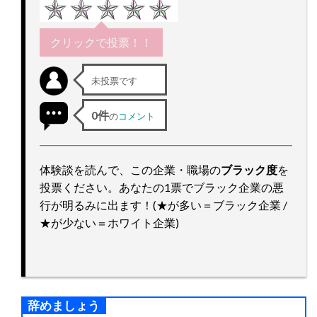
ッ
プ
クリックで投票！！
未投票です
0件
の
コメント
体験談を読んで、この企業・職場の
ブラック度
を
投票ください。あなたの1票でブラック企業の悪
行が明るみに出ます！(★が多い＝ブラック企業 /
★が少ない＝ホワイト企業)
辞めましょう