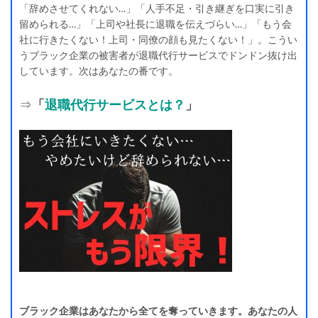
「辞めさせてくれない…」「人手不足・引き継ぎを口実に引き
留められる…」「上司や社長に退職を伝えづらい…」「もう会
社に行きたくない！上司・同僚の顔も見たくない！」。こうい
うブラック企業の被害者が退職代行サービスでドンドン抜け出
しています。次はあなたの番です。
⇒
「
退職代行サービスとは？
」
ブラック企業はあなたから全てを奪っていきます。あなたの人