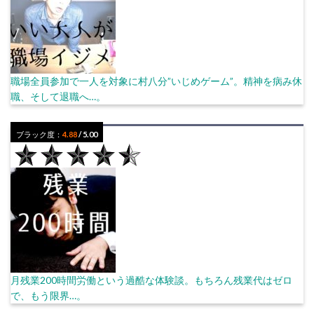
職場全員参加で一人を対象に村八分”いじめゲーム”。精神を病み休
職、そして退職へ…。
ブラック度：
4.88
/ 5.00
月残業200時間労働という過酷な体験談。もちろん残業代はゼロ
で、もう限界…。