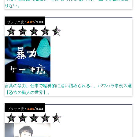
りない。
ブラック度：
4.89
/ 5.00
言葉の暴力。仕事で精神的に追い詰められる…。パワハラ事例３選
【恐怖の職人の世界】。
ブラック度：
4.88
/ 5.00