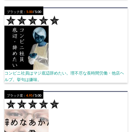
ブラック度：
5.00
/ 5.00
コンビニ社員はマジ底辺辞めたい。理不尽な長時間労働・他店ヘ
ルプ。挙句は嫌味。
ブラック度：
4.95
/ 5.00