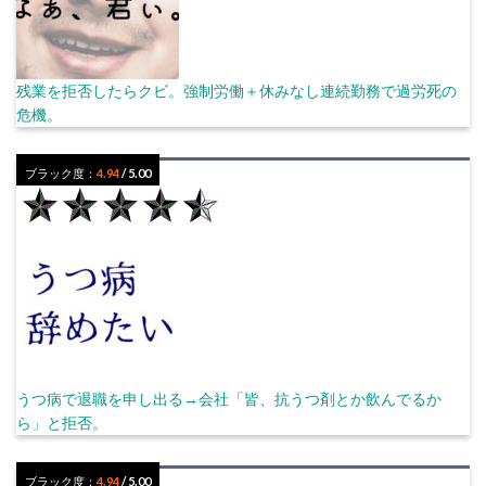
残業を拒否したらクビ。強制労働＋休みなし連続勤務で過労死の
危機。
ブラック度：
4.94
/ 5.00
うつ病で退職を申し出る→会社「皆、抗うつ剤とか飲んでるか
ら」と拒否。
ブラック度：
4.94
/ 5.00