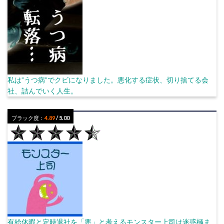
私は”うつ病”でクビになりました。悪化する症状、切り捨てる会
社、詰んでいく人生。
ブラック度：
4.89
/ 5.00
有給休暇と定時退社を「悪」と考えるモンスター上司は迷惑極ま