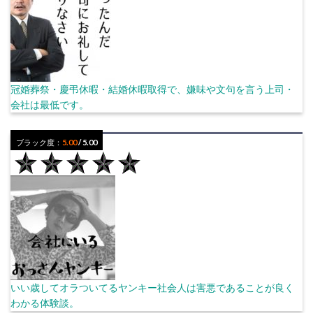
冠婚葬祭・慶弔休暇・結婚休暇取得で、嫌味や文句を言う上司・
会社は最低です。
ブラック度：
5.00
/ 5.00
いい歳してオラついてるヤンキー社会人は害悪であることが良く
わかる体験談。