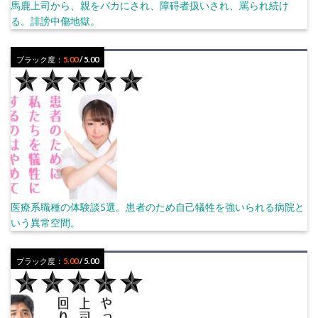
馬鹿上司から、親をバカにされ、障碍者扱いされ、罵られ続け
る。誹謗中傷地獄。
ブラック度：
5.00
/ 5.00
医療系職種の体験談5選。患者のため自己犠牲を強いられる病院と
いう異常空間。
ブラック度：
5.00
/ 5.00