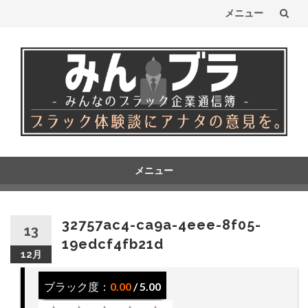
メニュー
コ
ン
テ
ン
ツ
へ
メニュー
コ
ス
ン
テ
キ
32757ac4-ca9a-4eee-8f05-
13
ン
19edcf4fb21d
ッ
ツ
12月
へ
プ
ス
ブラック度：
0.00
/ 5.00
キ