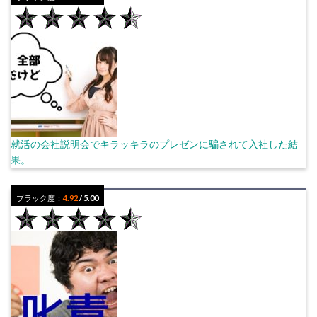
就活の会社説明会でキラッキラのプレゼンに騙されて入社した結
果。
ブラック度：
4.92
/ 5.00