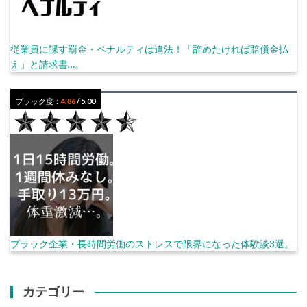
従業員に課す罰金・ペナルティは違法！「辞めたければ賠償金払
え」と請求書…。
ブラック度：
4.86
/ 5.00
ブラック企業・長時間労働のストレスで限界になった体験談3選。
カテゴリー