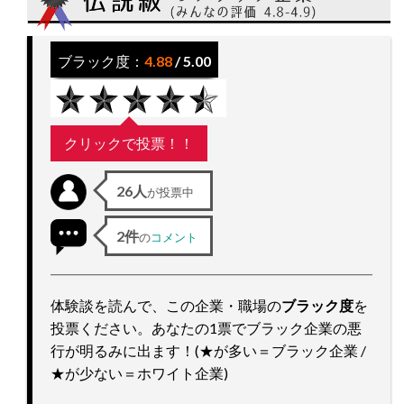
ッ
プ
ブラック度：
4.88
/ 5.00
クリックで投票！！
26人
が投票中
2件
の
コメント
体験談を読んで、この企業・職場の
ブラック度
を
投票ください。あなたの1票でブラック企業の悪
行が明るみに出ます！(★が多い＝ブラック企業 /
★が少ない＝ホワイト企業)