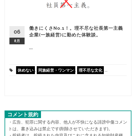
働きにくさNo.1！。理不尽な社長第一主義
06
企業(一族経営)に勤めた体験談。
8月
...
休めない
,
同族経営・ワンマン
,
理不尽な文化
...
コメント規約
・広告、犯罪に関する内容、他人が不快になる誹謗中傷コメン
トは、書き込みは禁止です(削除させていただきます)。
・投稿者は、投稿された内容及びこれに含まれる知的財産権、