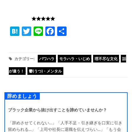
ブラック度:
Hatena
Twitter
Line
Facebook
共
有
カテゴリー:
パワハラ
,
モラハラ・いじめ
,
理不尽な文化
,
話
が違う！
,
鬱(うつ)・メンタル
辞めましょう
ブラック企業から抜け出すことを諦めていませんか？
「辞めさせてくれない…」「人手不足・引き継ぎを口実に引き
留められる…」「上司や社長に退職を伝えづらい…」「もう会