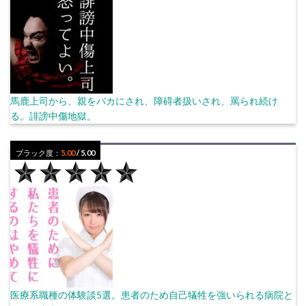
馬鹿上司から、親をバカにされ、障碍者扱いされ、罵られ続け
る。誹謗中傷地獄。
ブラック度：
5.00
/ 5.00
医療系職種の体験談5選。患者のため自己犠牲を強いられる病院と