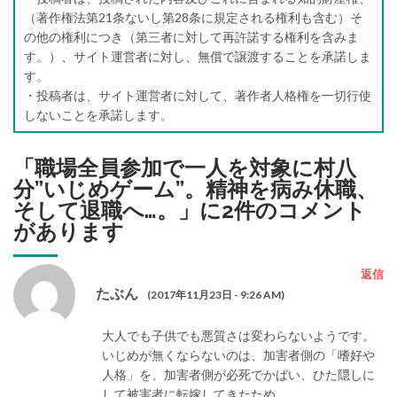
（著作権法第21条ないし第28条に規定される権利も含む）そ
の他の権利につき（第三者に対して再許諾する権利を含みま
す。）、サイト運営者に対し、無償で譲渡することを承諾しま
す。
・投稿者は、サイト運営者に対して、著作者人格権を一切行使
しないことを承諾します。
「
職場全員参加で一人を対象に村八
分”いじめゲーム”。精神を病み休職、
そして退職へ…。
」に2件のコメント
があります
返信
たぶん
(2017年11月23日 - 9:26 AM)
大人でも子供でも悪質さは変わらないようです。
いじめが無くならないのは、加害者側の「嗜好や
人格」を、加害者側が必死でかばい、ひた隠しに
して被害者に転嫁してきたため。