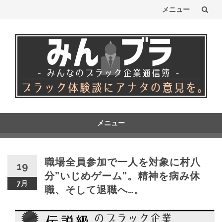
メニュー
コ
ン
テ
ン
ツ
へ
メニュー
コ
ス
ン
テ
キ
職場全員参加で一人を対象に村八
19
ン
分”いじめゲーム”。精神を病み休
ッ
ツ
7月
職、そして退職へ…。
へ
プ
ス
キ