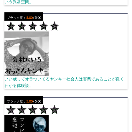
いう異常空間。
ブラック度：
5.00
/ 5.00
いい歳してオラついてるヤンキー社会人は害悪であることが良く
わかる体験談。
ブラック度：
5.00
/ 5.00