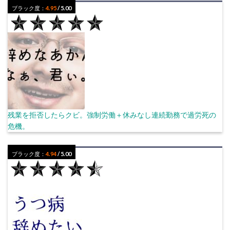
ブラック度：
4.95
/ 5.00
残業を拒否したらクビ。強制労働＋休みなし連続勤務で過労死の
危機。
ブラック度：
4.94
/ 5.00