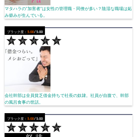
マタハラの”加害者”は女性の管理職・同僚が多い？陰湿な職場は妬
み僻みが生んでいる。
ブラック度：
5.00
/ 5.00
会社幹部は全員貧乏借金持ちで社長の奴隷。社員が自腹で、幹部
の風呂食事の世話。
ブラック度：
5.00
/ 5.00