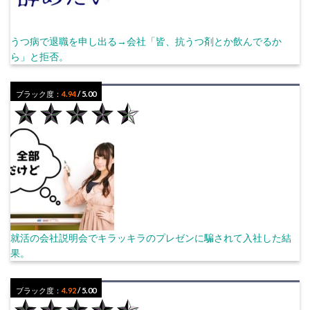
うつ病で退職を申し出る→会社「皆、抗うつ剤とか飲んでるか
ら」と拒否。
ブラック度：
4.94
/ 5.00
就活の会社説明会でキラッキラのプレゼンに騙されて入社した結
果。
ブラック度：
4.92
/ 5.00