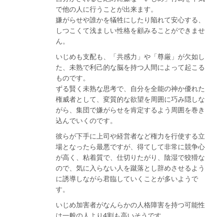
で他の人に行うことが出来ます。
嫌がらせや誰かを犠牲にしたり陥れて安心する、
しつこくて浅ましい性格を顧みることができませ
ん。
いじめも支配も、「共感力」や「尊厳」が欠如し
た、未熟で利己的な脳を持つ人間によって起こる
ものです。
ずる賢く未熟な思考で、自分を全能の神か優れた
権威者として、変質的な欲望を周囲に巧み隠しな
がら、集団で嫌がらせを肯定するよう周囲を巻き
込んでいくのです。
彼らが下手に上司や経営者など権力を行使する立
場となったら最悪ですが、得てして非常に競争心
が高く、粘着質で、仕切りたがり、陰湿で狡猾な
ので、気に入らない人を蹴落とし辞めさせるよう
に誘導しながら君臨していくことが多いようで
す。
いじめ加害者がなんらかの人格障害を持つ可能性
は一般の人より4割も高いそうです。