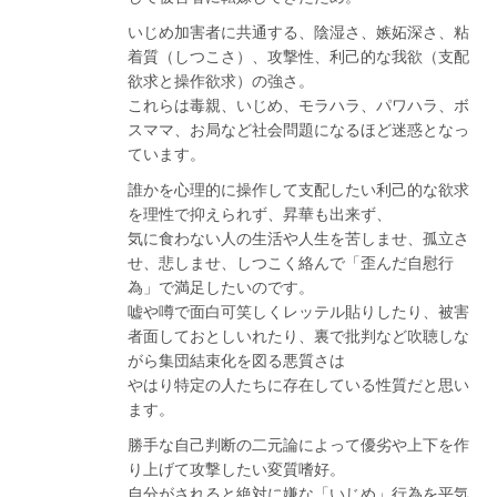
いじめ加害者に共通する、陰湿さ、嫉妬深さ、粘
着質（しつこさ）、攻撃性、利己的な我欲（支配
欲求と操作欲求）の強さ。
これらは毒親、いじめ、モラハラ、パワハラ、ボ
スママ、お局など社会問題になるほど迷惑となっ
ています。
誰かを心理的に操作して支配したい利己的な欲求
を理性で抑えられず、昇華も出来ず、
気に食わない人の生活や人生を苦しませ、孤立さ
せ、悲しませ、しつこく絡んで「歪んだ自慰行
為」で満足したいのです。
嘘や噂で面白可笑しくレッテル貼りしたり、被害
者面しておとしいれたり、裏で批判など吹聴しな
がら集団結束化を図る悪質さは
やはり特定の人たちに存在している性質だと思い
ます。
勝手な自己判断の二元論によって優劣や上下を作
り上げて攻撃したい変質嗜好。
自分がされると絶対に嫌な「いじめ」行為を平気