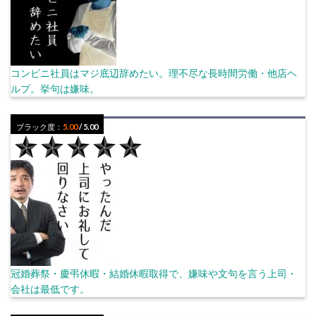
コンビニ社員はマジ底辺辞めたい。理不尽な長時間労働・他店ヘ
ルプ。挙句は嫌味。
ブラック度：
5.00
/ 5.00
冠婚葬祭・慶弔休暇・結婚休暇取得で、嫌味や文句を言う上司・
会社は最低です。