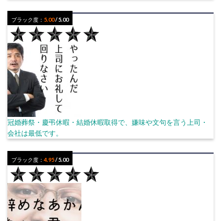
ブラック度：
5.00
/ 5.00
冠婚葬祭・慶弔休暇・結婚休暇取得で、嫌味や文句を言う上司・
会社は最低です。
ブラック度：
4.95
/ 5.00