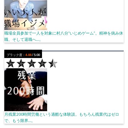
職場全員参加で一人を対象に村八分”いじめゲーム”。精神を病み休
職、そして退職へ…。
ブラック度：
4.88
/ 5.00
月残業200時間労働という過酷な体験談。もちろん残業代はゼロ
で、もう限界…。