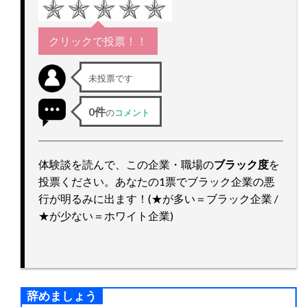
ッ
プ
クリックで投票！！
未投票です
0件
の
コメント
体験談を読んで、この企業・職場の
ブラック度
を
投票ください。あなたの1票でブラック企業の悪
行が明るみに出ます！(★が多い＝ブラック企業 /
★が少ない＝ホワイト企業)
辞めましょう