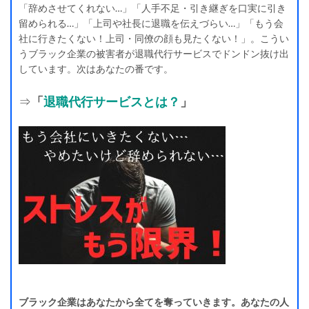
「辞めさせてくれない…」「人手不足・引き継ぎを口実に引き
留められる…」「上司や社長に退職を伝えづらい…」「もう会
社に行きたくない！上司・同僚の顔も見たくない！」。こうい
うブラック企業の被害者が退職代行サービスでドンドン抜け出
しています。次はあなたの番です。
⇒
「
退職代行サービスとは？
」
ブラック企業はあなたから全てを奪っていきます。あなたの人