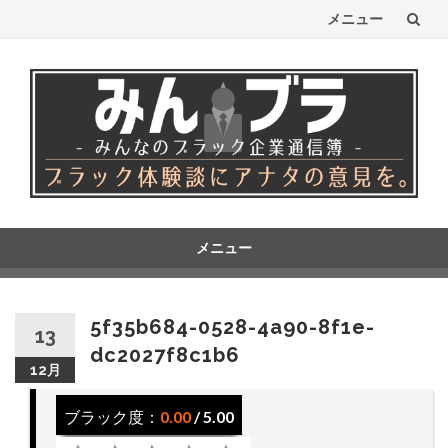
メニュー
コ
ン
テ
ン
ツ
へ
メニュー
コ
ス
ン
テ
キ
5f35b684-0528-4a90-8f1e-
13
ン
dc2027f8c1b6
ッ
ツ
12月
へ
プ
ス
ブラック度：
0.00
/ 5.00
キ