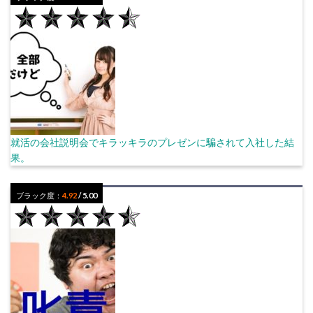
就活の会社説明会でキラッキラのプレゼンに騙されて入社した結
果。
ブラック度：
4.92
/ 5.00