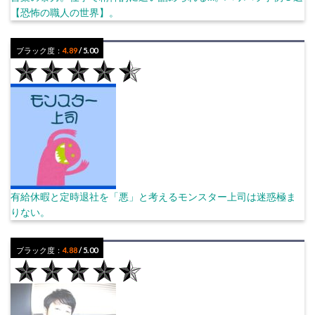
【恐怖の職人の世界】。
ブラック度：
4.89
/ 5.00
有給休暇と定時退社を「悪」と考えるモンスター上司は迷惑極ま
りない。
ブラック度：
4.88
/ 5.00