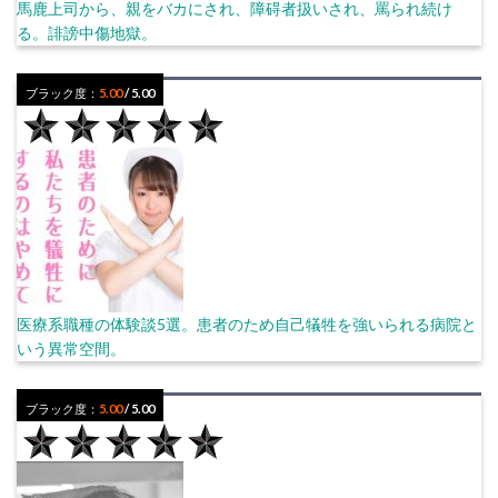
馬鹿上司から、親をバカにされ、障碍者扱いされ、罵られ続け
る。誹謗中傷地獄。
ブラック度：
5.00
/ 5.00
医療系職種の体験談5選。患者のため自己犠牲を強いられる病院と
いう異常空間。
ブラック度：
5.00
/ 5.00