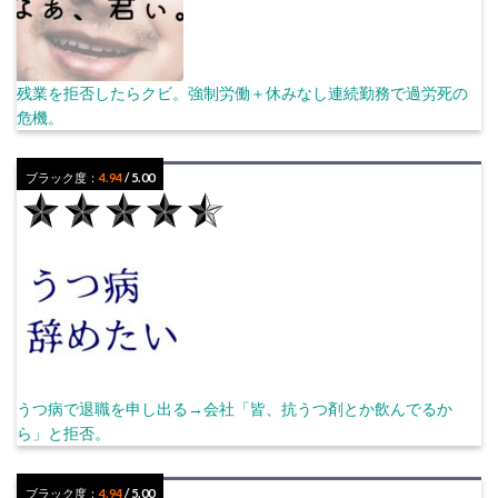
残業を拒否したらクビ。強制労働＋休みなし連続勤務で過労死の
危機。
ブラック度：
4.94
/ 5.00
うつ病で退職を申し出る→会社「皆、抗うつ剤とか飲んでるか
ら」と拒否。
ブラック度：
4.94
/ 5.00