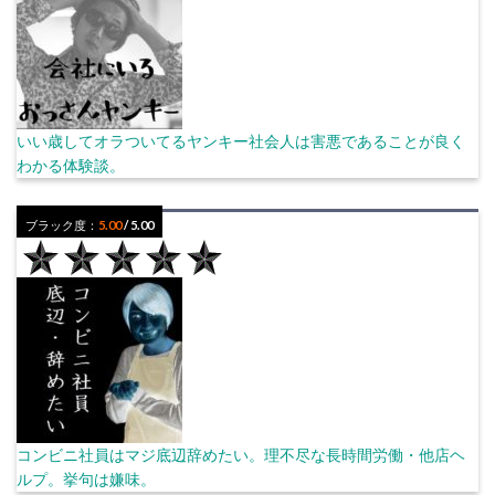
いい歳してオラついてるヤンキー社会人は害悪であることが良く
わかる体験談。
ブラック度：
5.00
/ 5.00
コンビニ社員はマジ底辺辞めたい。理不尽な長時間労働・他店ヘ
ルプ。挙句は嫌味。