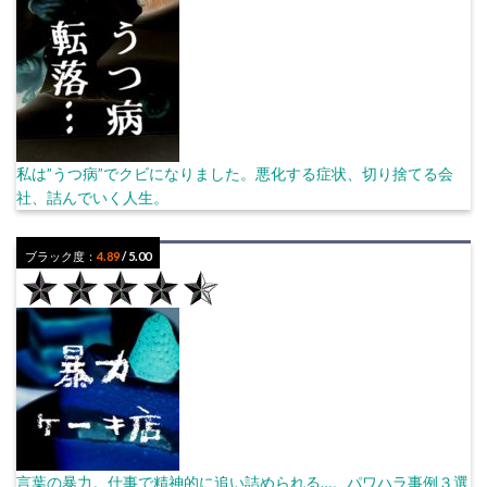
私は”うつ病”でクビになりました。悪化する症状、切り捨てる会
社、詰んでいく人生。
ブラック度：
4.89
/ 5.00
言葉の暴力。仕事で精神的に追い詰められる…。パワハラ事例３選