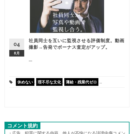
社員同士を互いに監視させる評価制度。動画
04
撮影→告発でボーナス査定がアップ。
8月
...
休めない
,
理不尽な文化
,
薄給・残業代ゼロ
...
コメント規約
・広告、犯罪に関する内容、他人が不快になる誹謗中傷コメン