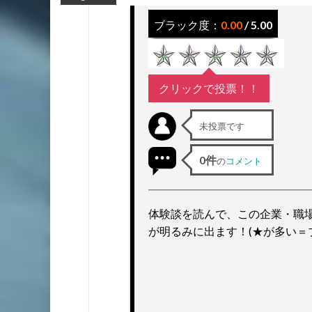
ッ
プ
ブラック度：
0.00
/ 5.00
クリックで投票！！
未投票です
0件
の
コメント
体験談を読んで、この企業・職
が明るみに出ます！(★が多い＝ブ