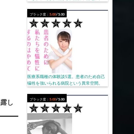
ブラック度：
5.00
/ 5.00
医療系職種の体験談5選。患者のため自己
犠牲を強いられる病院という異常空間。
ブラック度：
5.00
/ 5.00
暴露し