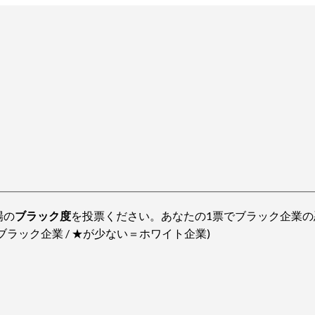
場の
ブラック度
を投票ください。あなたの1票でブラック企業の
ラック企業 / ★が少ない＝ホワイト企業)