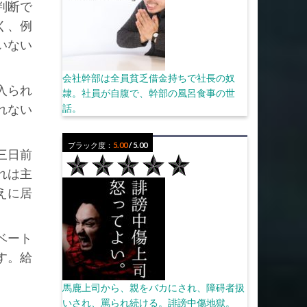
判断で
く、例
いない
会社幹部は全員貧乏借金持ちで社長の奴
入られ
隷。社員が自腹で、幹部の風呂食事の世
れない
話。
ブラック度：
5.00
/ 5.00
三日前
れは主
えに居
ベート
す。給
馬鹿上司から、親をバカにされ、障碍者扱
いされ、罵られ続ける。誹謗中傷地獄。