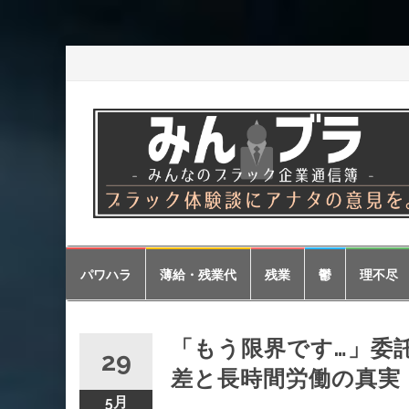
コ
パワハラ
薄給・残業代
残業
鬱
理不尽
ン
テ
ン
ツ
「もう限界です…」委
29
へ
差と長時間労働の真実
ス
キ
5月