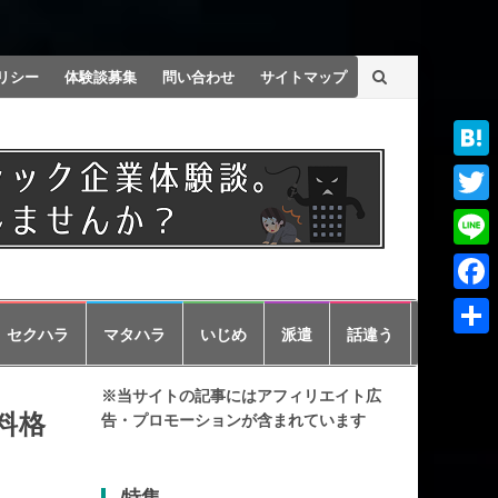
リシー
体験談募集
問い合わせ
サイトマップ
Haten
Twitt
Line
Faceb
セクハラ
マタハラ
いじめ
派遣
話違う
共
有
※当サイトの記事にはアフィリエイト広
料格
告・プロモーションが含まれています
特集