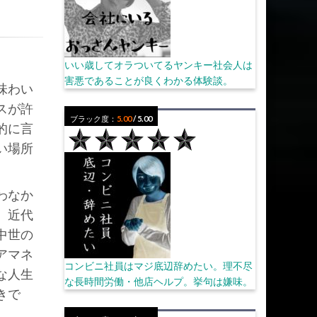
いい歳してオラついてるヤンキー社会人は
害悪であることが良くわかる体験談。
味わい
スが許
ブラック度：
5.00
/ 5.00
的に言
い場所
わなか
。近代
中世の
アマネ
コンビニ社員はマジ底辺辞めたい。理不尽
な人生
な長時間労働・他店ヘルプ。挙句は嫌味。
きで