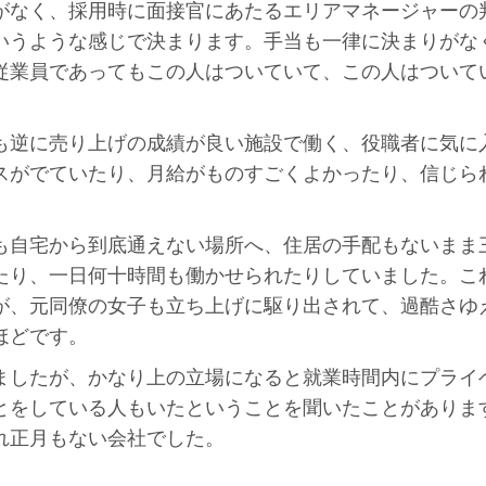
がなく、採用時に面接官にあたるエリアマネージャーの
いうような感じで決まります。手当も一律に決まりがな
従業員であってもこの人はついていて、この人はついて
も逆に売り上げの成績が良い施設で働く、役職者に気に
スがでていたり、月給がものすごくよかったり、信じら
も自宅から到底通えない場所へ、住居の手配もないまま
たり、一日何十時間も働かせられたりしていました。こ
が、元同僚の女子も立ち上げに駆り出されて、過酷さゆ
ほどです。
ましたが、かなり上の立場になると就業時間内にプライ
とをしている人もいたということを聞いたことがありま
れ正月もない会社でした。