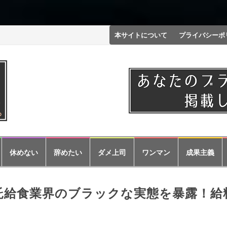
コ
本サイトについて
プライバシーポ
ン
テ
ン
ツ
へ
ス
休めない
辞めたい
ダメ上司
ワンマン
成果主義
キ
ッ
託給食業界のブラックな実態を暴露！給
プ