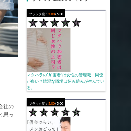
ブラック度：
5.00
/ 5.00
マタハラの”加害者”は女性の管理職・同僚
が多い？陰湿な職場は妬み僻みが生んでい
る。
ブラック度：
5.00
/ 5.00
会社の
と思っ