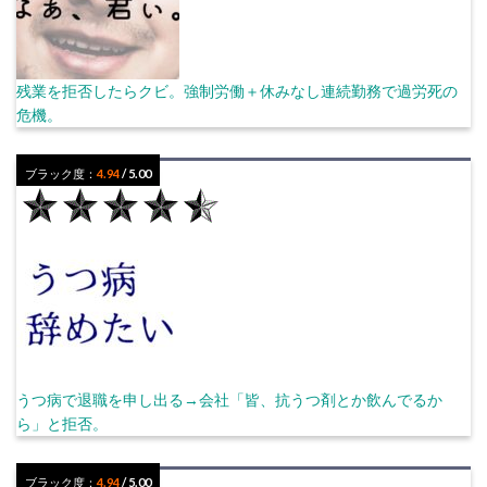
残業を拒否したらクビ。強制労働＋休みなし連続勤務で過労死の
危機。
ブラック度：
4.94
/ 5.00
うつ病で退職を申し出る→会社「皆、抗うつ剤とか飲んでるか
ら」と拒否。
ブラック度：
4.94
/ 5.00