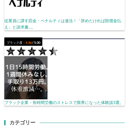
従業員に課す罰金・ペナルティは違法！「辞めたければ賠償金払
え」と請求書…。
ブラック度：
4.86
/ 5.00
ブラック企業・長時間労働のストレスで限界になった体験談3選。
カテゴリー