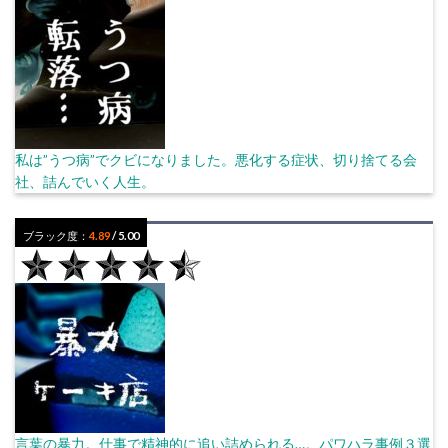
私は”うつ病”でクビになりました。悪化する症状、切り捨てる会
社、詰んでいく人生。
ブラック度：
4.89
/ 5.00
言葉の暴力。仕事で精神的に追い詰められる…。パワハラ事例３選