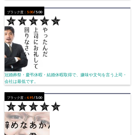
ブラック度：
5.00
/ 5.00
冠婚葬祭・慶弔休暇・結婚休暇取得で、嫌味や文句を言う上司・
会社は最低です。
ブラック度：
4.95
/ 5.00