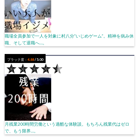
職場全員参加で一人を対象に村八分”いじめゲーム”。精神を病み休
職、そして退職へ…。
ブラック度：
4.88
/ 5.00
月残業200時間労働という過酷な体験談。もちろん残業代はゼロ
で、もう限界…。