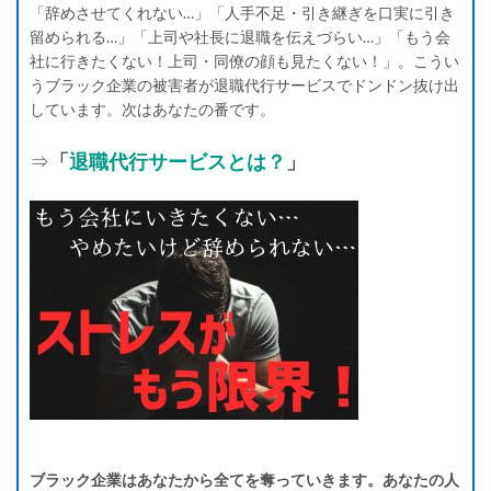
「辞めさせてくれない…」「人手不足・引き継ぎを口実に引き
留められる…」「上司や社長に退職を伝えづらい…」「もう会
社に行きたくない！上司・同僚の顔も見たくない！」。こうい
うブラック企業の被害者が退職代行サービスでドンドン抜け出
しています。次はあなたの番です。
⇒
「
退職代行サービスとは？
」
ブラック企業はあなたから全てを奪っていきます。あなたの人