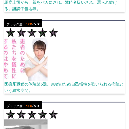
馬鹿上司から、親をバカにされ、障碍者扱いされ、罵られ続け
る。誹謗中傷地獄。
ブラック度：
5.00
/ 5.00
医療系職種の体験談5選。患者のため自己犠牲を強いられる病院と
いう異常空間。
ブラック度：
5.00
/ 5.00