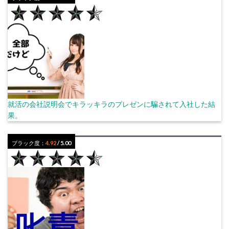
就活の会社説明会でキラッキラのプレゼンに騙されて入社した結
果。
ブラック度：
4.92
/ 5.00