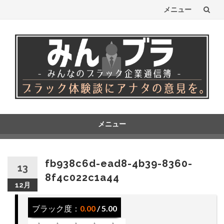
メニュー
コ
ン
テ
ン
ツ
へ
メニュー
コ
ス
ン
テ
キ
fb938c6d-ead8-4b39-8360-
13
ン
8f4c022c1a44
ッ
ツ
12月
へ
プ
ス
ブラック度：
0.00
/ 5.00
キ