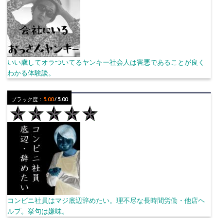
いい歳してオラついてるヤンキー社会人は害悪であることが良く
わかる体験談。
ブラック度：
5.00
/ 5.00
コンビニ社員はマジ底辺辞めたい。理不尽な長時間労働・他店ヘ
ルプ。挙句は嫌味。