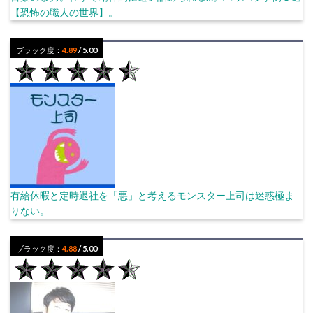
【恐怖の職人の世界】。
ブラック度：
4.89
/ 5.00
有給休暇と定時退社を「悪」と考えるモンスター上司は迷惑極ま
りない。
ブラック度：
4.88
/ 5.00