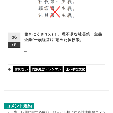
働きにくさNo.1！。理不尽な社長第一主義
06
企業(一族経営)に勤めた体験談。
8月
...
休めない
,
同族経営・ワンマン
,
理不尽な文化
...
コメント規約
・広告、犯罪に関する内容、他人が不快になる誹謗中傷コメン