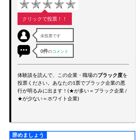
ッ
プ
クリックで投票！！
未投票です
0件
の
コメント
体験談を読んで、この企業・職場の
ブラック度
を
投票ください。あなたの1票でブラック企業の悪
行が明るみに出ます！(★が多い＝ブラック企業 /
★が少ない＝ホワイト企業)
辞めましょう