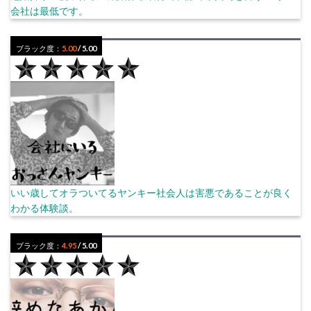
会社は最低です。
ブラック度：
5.00
/ 5.00
いい歳してオラついてるヤンキー社会人は害悪であることが良く
わかる体験談。
ブラック度：
4.95
/ 5.00