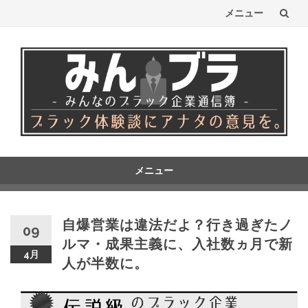
メニュー
コ
ン
テ
ン
ツ
へ
メニュー
コ
ス
ン
テ
キ
自爆営業は違法だよ？行き過ぎたノ
09
ン
ルマ・成果主義に、入社数ヵ月で新
ッ
ツ
4月
人が半数に。
へ
プ
ス
キ