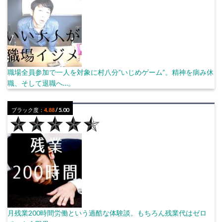
職場全員参加で一人を対象に村八分”いじめゲーム”。精神を病み休
職、そして退職へ…。
ブラック度：
4.88
/ 5.00
月残業200時間労働という過酷な体験談。もちろん残業代はゼロ