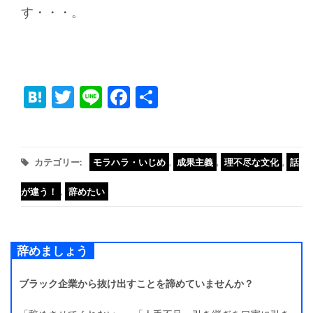
す・・・。
Hatena
Twitter
Line
Facebook
共
有
カテゴリー:
モラハラ・いじめ
,
成果主義
,
理不尽な文化
,
話
が違う！
,
辞めたい
辞めましょう
ブラック企業から抜け出すことを諦めていませんか？