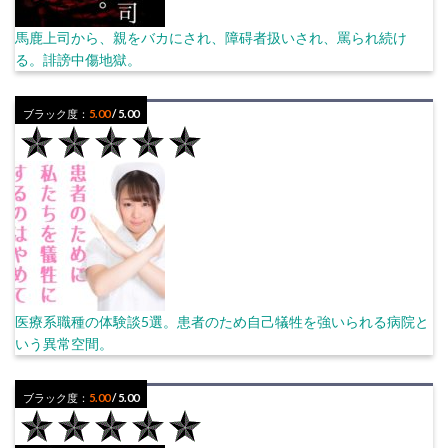
馬鹿上司から、親をバカにされ、障碍者扱いされ、罵られ続け
る。誹謗中傷地獄。
ブラック度：
5.00
/ 5.00
医療系職種の体験談5選。患者のため自己犠牲を強いられる病院と
いう異常空間。
ブラック度：
5.00
/ 5.00