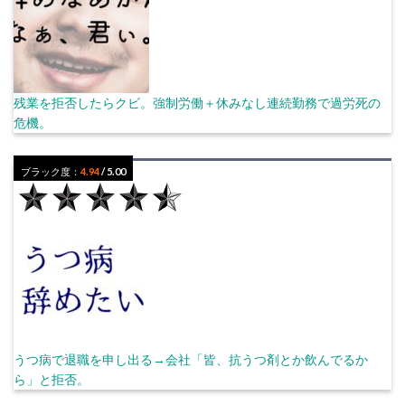
残業を拒否したらクビ。強制労働＋休みなし連続勤務で過労死の
危機。
ブラック度：
4.94
/ 5.00
うつ病で退職を申し出る→会社「皆、抗うつ剤とか飲んでるか
ら」と拒否。