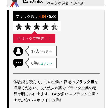
ッ
プ
ブラック度：
4.84
/ 5.00
クリックで投票！！
19人
が投票中
0件
の
コメント
体験談を読んで、この企業・職場の
ブラック度
を
投票ください。あなたの1票でブラック企業の悪
行が明るみに出ます！(★が多い＝ブラック企業 /
★が少ない＝ホワイト企業)