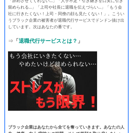
「辞めさせてくれない…」「人手不足・引き継ぎを口実に引き
留められる…」「上司や社長に退職を伝えづらい…」「もう会
社に行きたくない！上司・同僚の顔も見たくない！」。こうい
うブラック企業の被害者が退職代行サービスでドンドン抜け出
しています。次はあなたの番です。
⇒
「
退職代行サービスとは？
」
ブラック企業はあなたから全てを奪っていきます。あなたの人