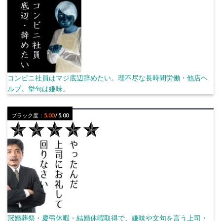
コンビニ社員はマジ底辺辞めたい。理不尽な長時間労働・他店ヘ
ルプ。挙句は嫌味。
ブラック度：
5.00
/ 5.00
冠婚葬祭・慶弔休暇・結婚休暇取得で、嫌味や文句を言う上司・