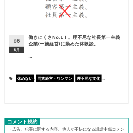
働きにくさNo.1！。理不尽な社長第一主義
06
企業(一族経営)に勤めた体験談。
8月
...
休めない
,
同族経営・ワンマン
,
理不尽な文化
...
コメント規約
・広告、犯罪に関する内容、他人が不快になる誹謗中傷コメン