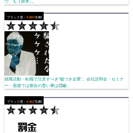
で、もう限界…。
ブラック度：
4.88
/ 5.00
就職活動・転職で注意すべき”嘘つき企業”。会社説明会・セミナ
ー・面接では都合の悪い事は隠蔽。
ブラック度：
4.86
/ 5.00