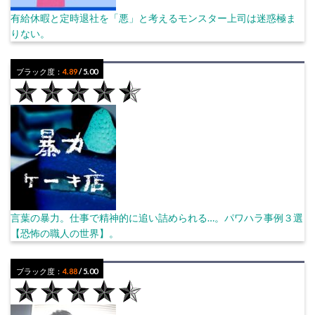
有給休暇と定時退社を「悪」と考えるモンスター上司は迷惑極ま
りない。
ブラック度：
4.89
/ 5.00
言葉の暴力。仕事で精神的に追い詰められる…。パワハラ事例３選
【恐怖の職人の世界】。
ブラック度：
4.88
/ 5.00