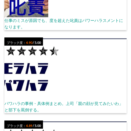
仕事のミスが原因でも、度を超えた叱責はパワーハラスメントに
なります。
ブラック度：
4.90
/ 5.00
パワハラの事例・具体例まとめ。上司「親の顔が見てみたいわ」
と部下を罵倒する。
ブラック度：
4.89
/ 5.00