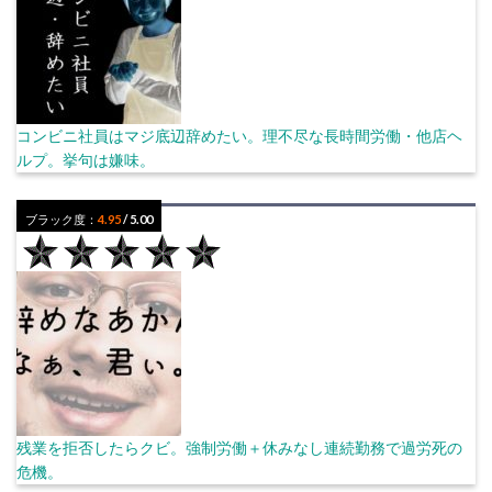
コンビニ社員はマジ底辺辞めたい。理不尽な長時間労働・他店ヘ
ルプ。挙句は嫌味。
ブラック度：
4.95
/ 5.00
残業を拒否したらクビ。強制労働＋休みなし連続勤務で過労死の
危機。