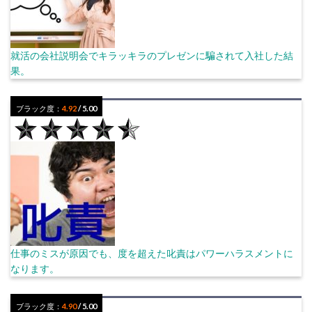
就活の会社説明会でキラッキラのプレゼンに騙されて入社した結
果。
ブラック度：
4.92
/ 5.00
仕事のミスが原因でも、度を超えた叱責はパワーハラスメントに
なります。
ブラック度：
4.90
/ 5.00