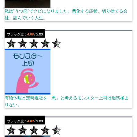
私は”うつ病”でクビになりました。悪化する症状、切り捨てる会
社、詰んでいく人生。
ブラック度：
4.89
/ 5.00
有給休暇と定時退社を「悪」と考えるモンスター上司は迷惑極ま
りない。
ブラック度：
4.89
/ 5.00