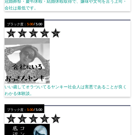
冠婚葬祭・慶弔休暇・結婚休暇取得で、嫌味や文句を言う上司・
会社は最低です。
ブラック度：
5.00
/ 5.00
いい歳してオラついてるヤンキー社会人は害悪であることが良く
わかる体験談。
ブラック度：
5.00
/ 5.00