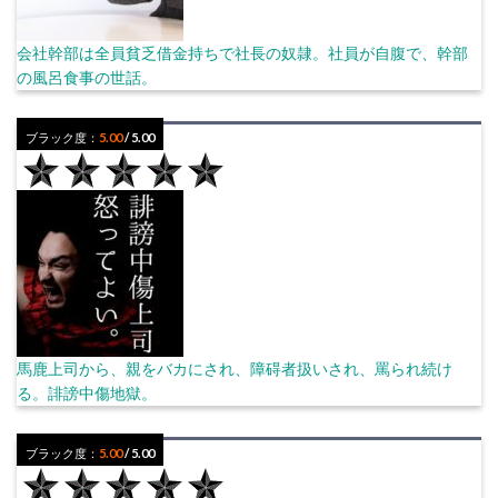
会社幹部は全員貧乏借金持ちで社長の奴隷。社員が自腹で、幹部
の風呂食事の世話。
ブラック度：
5.00
/ 5.00
馬鹿上司から、親をバカにされ、障碍者扱いされ、罵られ続け
る。誹謗中傷地獄。
ブラック度：
5.00
/ 5.00