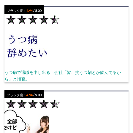
ブラック度：
4.94
/ 5.00
うつ病で退職を申し出る→会社「皆、抗うつ剤とか飲んでるか
ら」と拒否。
ブラック度：
4.94
/ 5.00