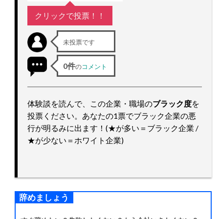
ッ
プ
クリックで投票！！
未投票です
0件
の
コメント
体験談を読んで、この企業・職場の
ブラック度
を
投票ください。あなたの1票でブラック企業の悪
行が明るみに出ます！(★が多い＝ブラック企業 /
★が少ない＝ホワイト企業)
辞めましょう