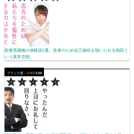
医療系職種の体験談5選。患者のため自己犠牲を強いられる病院と
いう異常空間。
ブラック度：
5.00
/ 5.00