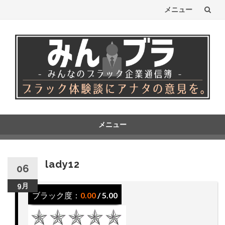
メニュー
コ
ン
テ
ン
ツ
へ
メニュー
コ
ス
ン
テ
キ
lady12
06
ン
ッ
ツ
9月
へ
ブラック度：
0.00
/ 5.00
プ
ス
キ