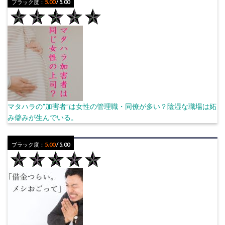
ブラック度：
5.00
/ 5.00
マタハラの”加害者”は女性の管理職・同僚が多い？陰湿な職場は妬
み僻みが生んでいる。
ブラック度：
5.00
/ 5.00