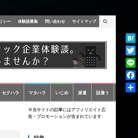
リシー
体験談募集
問い合わせ
サイトマップ
Haten
Twitt
Line
Faceb
セクハラ
マタハラ
いじめ
派遣
話違う
共
有
※当サイトの記事にはアフィリエイト広
告・プロモーションが含まれています
特集