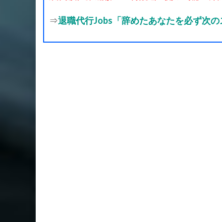
⇒
退職代行Jobs「辞めたあなたを必ず次