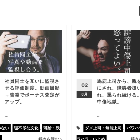
社員同士を互いに監視さ
馬鹿上司から、親
02
せる評価制度。動画撮影
にされ、障碍者扱
→告発でボーナス査定が
8月
れ、罵られ続ける
アップ。
中傷地獄。
...
...
めない
,
理不尽な文化
,
薄給・残
ダメ上司・無能上司
,
パワハ
ロ
...
続きを読む
ラハラ・いじめ
...
続き