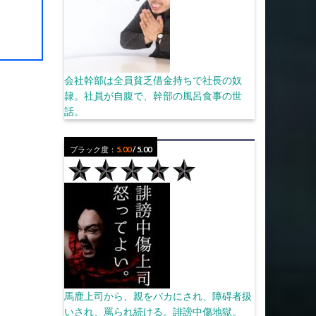
会社幹部は全員貧乏借金持ちで社長の奴
隷。社員が自腹で、幹部の風呂食事の世
話。
ブラック度：
5.00
/ 5.00
馬鹿上司から、親をバカにされ、障碍者扱
いされ、罵られ続ける。誹謗中傷地獄。