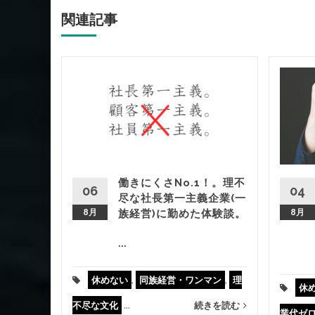
関連記事
ー！？職
のセクハ
被害に注
働きにくさNo.1！。理不
06
04
上司
,
モ
尽な社長第一主義企業(一
8月
族経営)に勤めた体験談。
8月
きを読む
...
休めない
,
同族経営・ワンマン
,
理
休
不尽な文化
...
続きを読む
業代ゼ