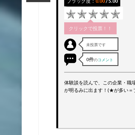
ブラック度：
0.00
/ 5.00
ッ
プ
クリックで投票！！
未投票です
0件
の
コメント
体験談を読んで、この企業・職
が明るみに出ます！(★が多い＝ブ