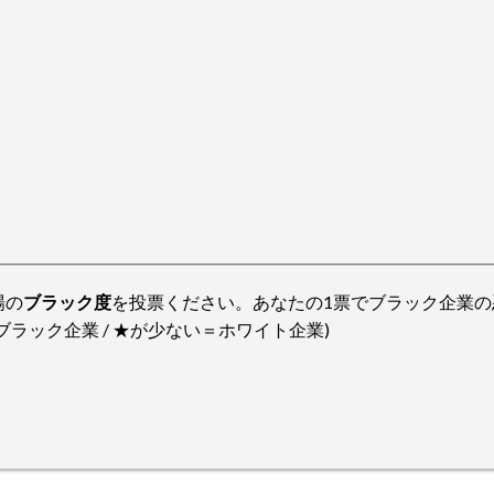
場の
ブラック度
を投票ください。あなたの1票でブラック企業の
ラック企業 / ★が少ない＝ホワイト企業)