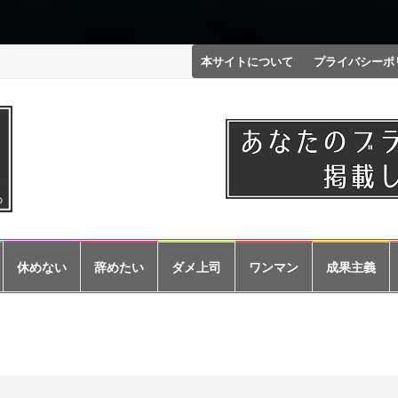
コ
本サイトについて
プライバシーポ
ン
テ
ン
ツ
へ
ス
休めない
辞めたい
ダメ上司
ワンマン
成果主義
キ
ッ
プ