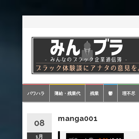
コ
パワハラ
薄給・残業代
残業
鬱
理不尽
ン
テ
ン
ツ
manga001
08
へ
ス
キ
1月