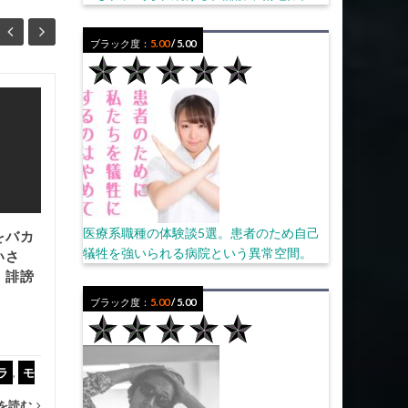
ブラック度：
5.00
/ 5.00
学習塾講師のブラックな
30
28
実態まとめ。「子供のた
7月
め」に犠牲になった社員
7月
の実体験談。
...
医療系職種の体験談5選。患者のため自己
をバカ
パワハラ
,
休めない
,
理不尽な文化
セク
犠牲を強いられる病院という異常空間。
いさ
。誹謗
...
続きを読む
ラハラ・
ブラック度：
5.00
/ 5.00
ラ
,
モ
を読む