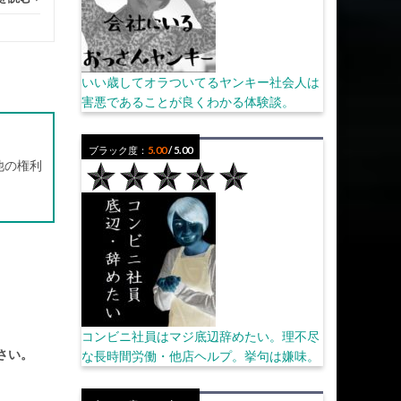
いい歳してオラついてるヤンキー社会人は
害悪であることが良くわかる体験談。
ブラック度：
5.00
/ 5.00
他の権利
コンビニ社員はマジ底辺辞めたい。理不尽
さい。
な長時間労働・他店ヘルプ。挙句は嫌味。