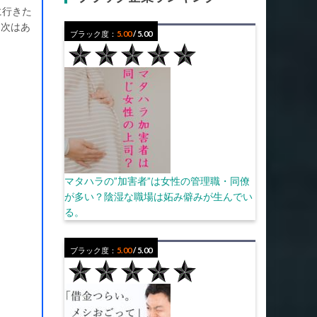
に行きた
。次はあ
ブラック度：
5.00
/ 5.00
マタハラの”加害者”は女性の管理職・同僚
が多い？陰湿な職場は妬み僻みが生んでい
る。
ブラック度：
5.00
/ 5.00
。