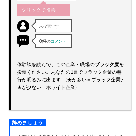
ッ
プ
クリックで投票！！
未投票です
0件
の
コメント
体験談を読んで、この企業・職場の
ブラック度
を
投票ください。あなたの1票でブラック企業の悪
行が明るみに出ます！(★が多い＝ブラック企業 /
★が少ない＝ホワイト企業)
辞めましょう