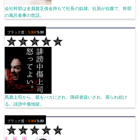
会社幹部は全員貧乏借金持ちで社長の奴隷。社員が自腹で、幹部
の風呂食事の世話。
ブラック度：
5.00
/ 5.00
馬鹿上司から、親をバカにされ、障碍者扱いされ、罵られ続け
る。誹謗中傷地獄。
ブラック度：
5.00
/ 5.00