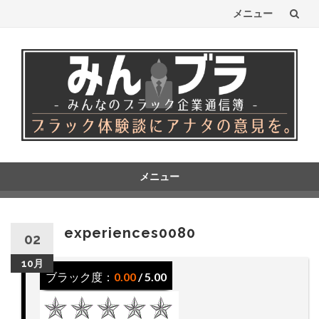
メニュー
コ
ン
テ
ン
ツ
へ
メニュー
コ
ス
ン
テ
キ
experiences0080
02
ン
ッ
ツ
10月
へ
ブラック度：
0.00
/ 5.00
プ
ス
キ