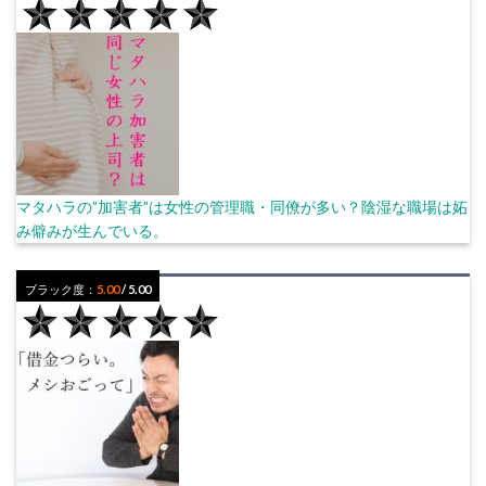
マタハラの”加害者”は女性の管理職・同僚が多い？陰湿な職場は妬
み僻みが生んでいる。
ブラック度：
5.00
/ 5.00