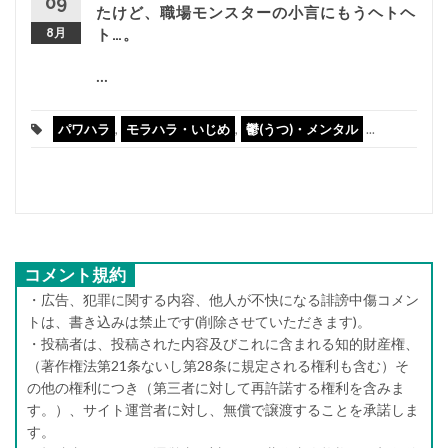
09
たけど、職場モンスターの小言にもうヘトヘ
8月
ト…。
...
パワハラ
,
モラハラ・いじめ
,
鬱(うつ)・メンタル
...
コメント規約
・広告、犯罪に関する内容、他人が不快になる誹謗中傷コメン
トは、書き込みは禁止です(削除させていただきます)。
・投稿者は、投稿された内容及びこれに含まれる知的財産権、
（著作権法第21条ないし第28条に規定される権利も含む）そ
の他の権利につき（第三者に対して再許諾する権利を含みま
す。）、サイト運営者に対し、無償で譲渡することを承諾しま
す。