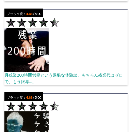
ブラック度：
4.88
/ 5.00
月残業200時間労働という過酷な体験談。もちろん残業代はゼロ
で、もう限界…。
ブラック度：
4.88
/ 5.00