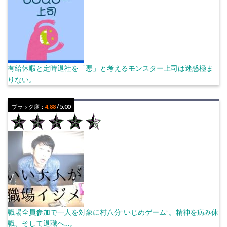
有給休暇と定時退社を「悪」と考えるモンスター上司は迷惑極ま
りない。
ブラック度：
4.88
/ 5.00
職場全員参加で一人を対象に村八分”いじめゲーム”。精神を病み休
職、そして退職へ…。