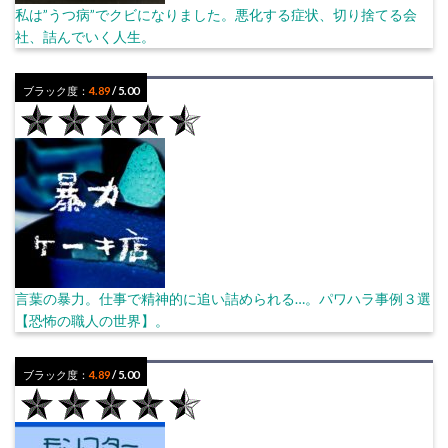
私は”うつ病”でクビになりました。悪化する症状、切り捨てる会
社、詰んでいく人生。
ブラック度：
4.89
/ 5.00
言葉の暴力。仕事で精神的に追い詰められる…。パワハラ事例３選
【恐怖の職人の世界】。
ブラック度：
4.89
/ 5.00