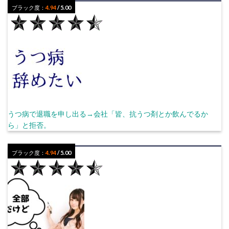
ブラック度：
4.94
/ 5.00
うつ病で退職を申し出る→会社「皆、抗うつ剤とか飲んでるか
ら」と拒否。
ブラック度：
4.94
/ 5.00