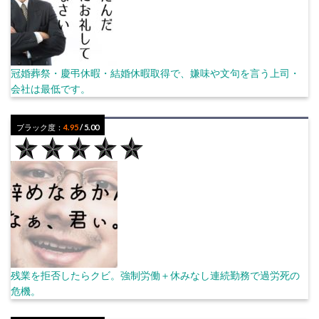
冠婚葬祭・慶弔休暇・結婚休暇取得で、嫌味や文句を言う上司・
会社は最低です。
ブラック度：
4.95
/ 5.00
残業を拒否したらクビ。強制労働＋休みなし連続勤務で過労死の
危機。