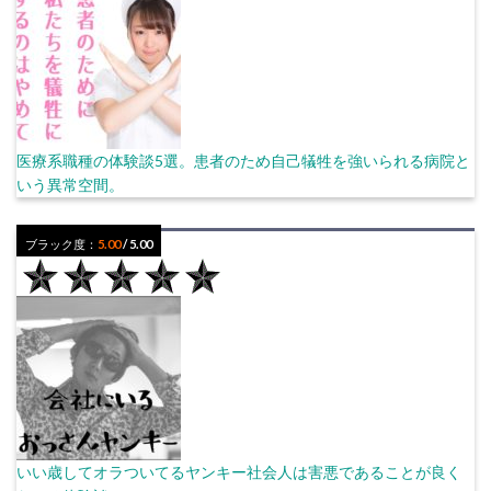
医療系職種の体験談5選。患者のため自己犠牲を強いられる病院と
いう異常空間。
ブラック度：
5.00
/ 5.00
いい歳してオラついてるヤンキー社会人は害悪であることが良く