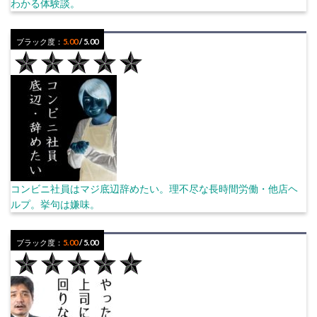
わかる体験談。
ブラック度：
5.00
/ 5.00
コンビニ社員はマジ底辺辞めたい。理不尽な長時間労働・他店ヘ
ルプ。挙句は嫌味。
ブラック度：
5.00
/ 5.00