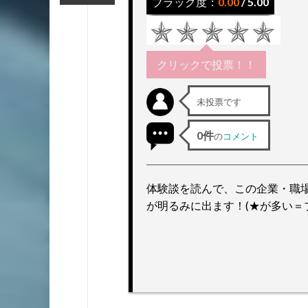
ブラック度：
0.00
/ 5.00
ッ
プ
クリックで投票！！
未投票です
0件
の
コメント
体験談を読んで、この企業・職
が明るみに出ます！(★が多い＝ブ