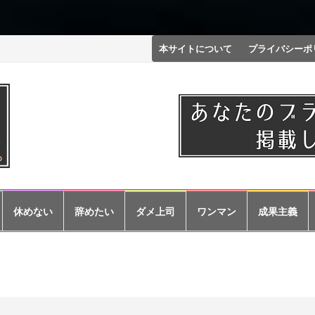
コ
本サイトについて
プライバシーポ
ン
テ
ン
ツ
へ
ス
休めない
辞めたい
ダメ上司
ワンマン
成果主義
キ
ッ
プ