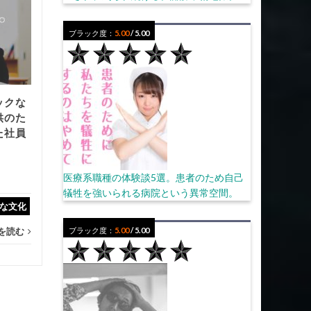
上司はストーカー！？職
28
26
場に潜む異常者のセクハ
ブラック度：
5.00
/ 5.00
7月
ラ・付きまとい被害に注
7月
意！
...
ックな
セクハラ
,
ダメ上司・無能上司
,
モ
ダメ
供のた
た社員
ラハラ・いじめ
...
続きを読む
めない
...
医療系職種の体験談5選。患者のため自己
犠牲を強いられる病院という異常空間。
な文化
を読む
ブラック度：
5.00
/ 5.00