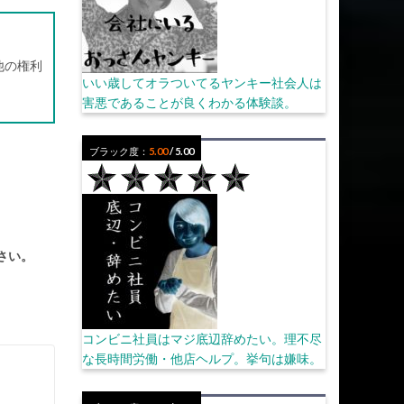
他の権利
いい歳してオラついてるヤンキー社会人は
害悪であることが良くわかる体験談。
ブラック度：
5.00
/ 5.00
さい。
コンビニ社員はマジ底辺辞めたい。理不尽
な長時間労働・他店ヘルプ。挙句は嫌味。