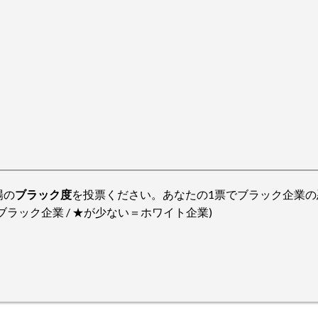
場の
ブラック度
を投票ください。あなたの1票でブラック企業の
ラック企業 / ★が少ない＝ホワイト企業)