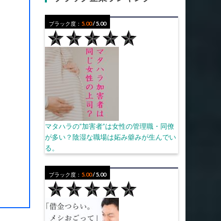
ブラック度：
5.00
/ 5.00
マタハラの”加害者”は女性の管理職・同僚
が多い？陰湿な職場は妬み僻みが生んでい
。
る。
ブラック度：
5.00
/ 5.00