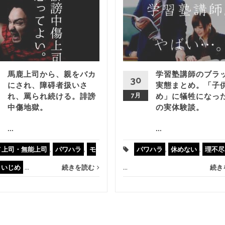
馬鹿上司から、親をバカ
学習塾講師のブラ
30
にされ、障碍者扱いさ
実態まとめ。「子
れ、罵られ続ける。誹謗
7月
め」に犠牲になっ
中傷地獄。
の実体験談。
...
...
メ上司・無能上司
,
パワハラ
,
モ
パワハラ
,
休めない
,
理不尽
・いじめ
...
続きを読む
...
続き