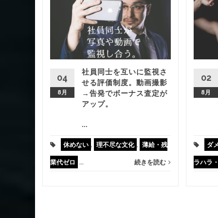
ズばか
に怒鳴り
員にパワ
。
社員同士を互いに監視さ
04
02
ハラ
,
休
せる評価制度。動画撮影
8月
→告発でボーナス査定が
8月
きを読む
アップ。
...
休めない
,
理不尽な文化
,
薄給・残
ダ
業代ゼロ
...
続きを読む
ラハラ