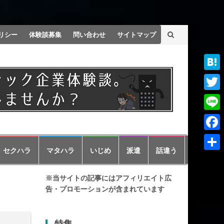
リシー
体験談募集
問い合わせ
サイトマップ
Haten
Twitt
Line
Faceb
セクハラ
マタハラ
いじめ
派遣
話違う
共
有
※当サイトの記事にはアフィリエイト広
告・プロモーションが含まれています
特集