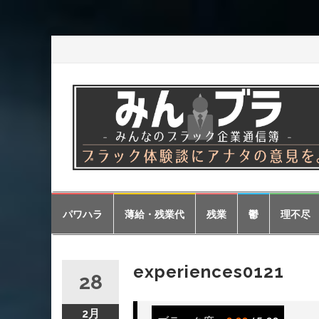
コ
パワハラ
薄給・残業代
残業
鬱
理不尽
ン
テ
ン
ツ
experiences0121
28
へ
ス
キ
2月