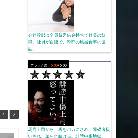
会社幹部は全員貧乏借金持ちで社長の奴
隷。社員が自腹で、幹部の風呂食事の世
話。
ブラック度：
5.00
/ 5.00
馬鹿上司から、親をバカにされ、障碍者扱
いされ、罵られ続ける。誹謗中傷地獄。