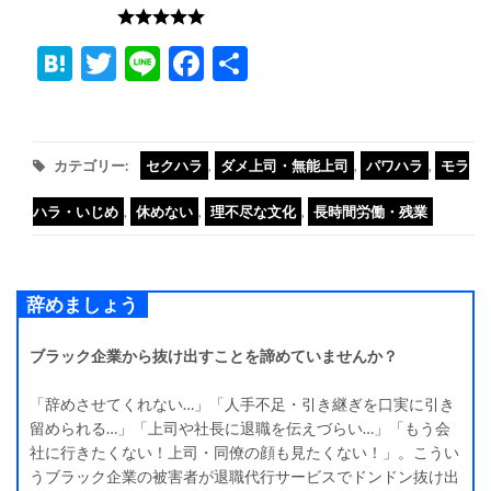
ブラック度:
Hatena
Twitter
Line
Facebook
共
有
カテゴリー:
セクハラ
,
ダメ上司・無能上司
,
パワハラ
,
モラ
ハラ・いじめ
,
休めない
,
理不尽な文化
,
長時間労働・残業
辞めましょう
ブラック企業から抜け出すことを諦めていませんか？
「辞めさせてくれない…」「人手不足・引き継ぎを口実に引き
留められる…」「上司や社長に退職を伝えづらい…」「もう会
社に行きたくない！上司・同僚の顔も見たくない！」。こうい
うブラック企業の被害者が退職代行サービスでドンドン抜け出