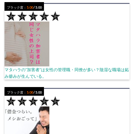
ブラック度：
5.00
/ 5.00
マタハラの”加害者”は女性の管理職・同僚が多い？陰湿な職場は妬
み僻みが生んでいる。
ブラック度：
5.00
/ 5.00