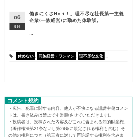
働きにくさNo.1！。理不尽な社長第一主義
06
企業(一族経営)に勤めた体験談。
8月
...
休めない
,
同族経営・ワンマン
,
理不尽な文化
...
コメント規約
・広告、犯罪に関する内容、他人が不快になる誹謗中傷コメン
トは、書き込みは禁止です(削除させていただきます)。
・投稿者は、投稿された内容及びこれに含まれる知的財産権、
（著作権法第21条ないし第28条に規定される権利も含む）そ
の他の権利につき（第三者に対して再許諾する権利を含みま