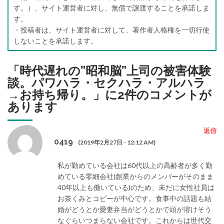
す。）、サイト運営者に対し、無償で譲渡することを承諾しま
す。
・投稿者は、サイト運営者に対して、著作者人格権を一切行使
しないことを承諾します。
「
時代遅れの”昭和脳”上司の被害体験
談。パワハラ・セクハラ・アルハラ
→お持ち帰り。
」に2件のコメントが
あります
返信
0419
(2019年2月27日 - 12:12 AM)
私が勤めている会社は60代以上の高齢者が多く勤
めている零細会社(創業からのメンバーがそのまま
40年以上も働いている)のため、未だに女性社員は
お茶くみとコピーが中心です。食事中の話題も結
婚がどうとか愛妻弁当がどうとかで頭が溶けそう
なぐらいつまらない会社です。これからは世代交