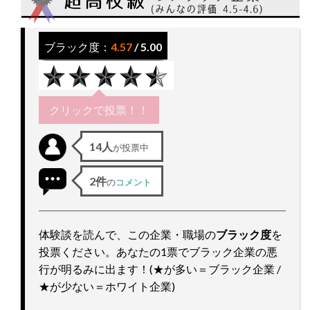
ッ
プ
ブラック度：
4.57
/ 5.00
クリックで投票！！
14人
が投票中
2件
の
コメント
体験談を読んで、この企業・職場の
ブラック度
を
投票ください。あなたの1票でブラック企業の悪
行が明るみに出ます！(★が多い＝ブラック企業 /
★が少ない＝ホワイト企業)