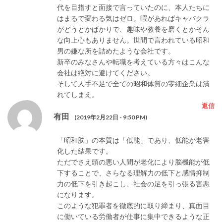
代を目指すと面接で言っていたのに、本人たちに
はまるで変わる気はゼロ。暇があればキャバクラ
がどうとかばかりで、趣味や教養を磨くとかそん
な向上心もありません。世間で言われている昭和
男の嫌な所を詰めたような会社です。
新卒のみなさんや転職を考えている方々はこんな
会社は絶対に避けてください。
そして人手不足で全ての昭和体質の零細企業は潰
れてしまえ。
返信
有田
(2019年2月22日 - 9:50 PM)
「昭和脳」の本質は「低能」であり、低能が老害
化した結果です。
ただでさえ頭の悪い人間が老化により脳機能が低
下することで、さらなる理解力の低下と感情抑制
力の低下を引き起こし、社会の足を引っ張る害悪
になります。
このような犯罪者を徹底的に取り締まり、真面目
に働いている労働者が仕事に集中できるような正