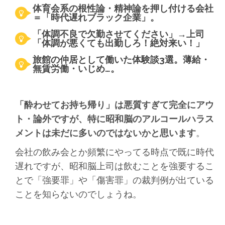
体育会系の根性論・精神論を押し付ける会社
＝「時代遅れブラック企業」。
「体調不良で欠勤させてください」→上司
「体調が悪くても出勤しろ！絶対来い！」
旅館の仲居として働いた体験談3選。薄給・
無賃労働・いじめ…。
「酔わせてお持ち帰り」は悪質すぎて完全にアウ
ト・論外ですが、特に昭和脳のアルコールハラス
メントは未だに多いのではないかと思います
。
会社の飲み会とか頻繁にやってる時点で既に時代
遅れですが、昭和脳上司は飲むことを強要するこ
とで「強要罪」や「傷害罪」の裁判例が出ている
ことを知らないのでしょうね。