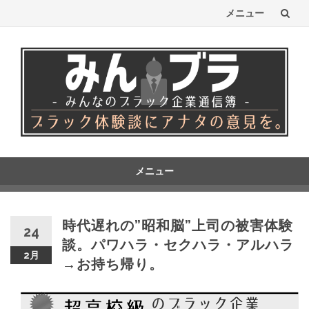
メニュー
コ
ン
テ
ン
ツ
へ
メニュー
コ
ス
ン
テ
キ
時代遅れの”昭和脳”上司の被害体験
24
ン
談。パワハラ・セクハラ・アルハラ
ッ
ツ
2月
→お持ち帰り。
へ
プ
ス
キ