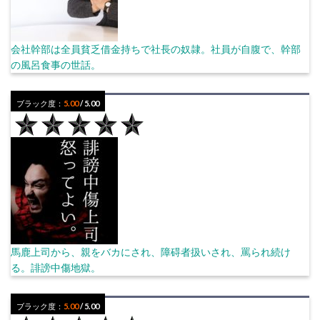
会社幹部は全員貧乏借金持ちで社長の奴隷。社員が自腹で、幹部
の風呂食事の世話。
ブラック度：
5.00
/ 5.00
馬鹿上司から、親をバカにされ、障碍者扱いされ、罵られ続け
る。誹謗中傷地獄。
ブラック度：
5.00
/ 5.00